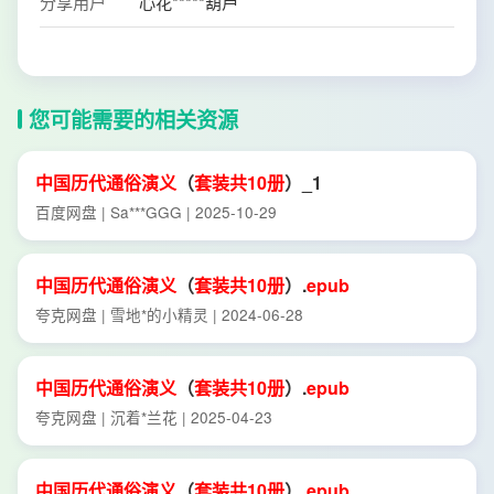
分享用户
心花*****葫芦
您可能需要的相关资源
中国历代
通俗
演义
（
套装
共
10册
）_1
百度网盘 | Sa***GGG | 2025-10-29
中国历代
通俗
演义
（
套装
共
10册
）.
epub
夸克网盘 | 雪地*的小精灵 | 2024-06-28
中国历代
通俗
演义
（
套装
共
10册
）.
epub
夸克网盘 | 沉着*兰花 | 2025-04-23
中国历代
通俗
演义
（
套装
共
10册
）.
epub