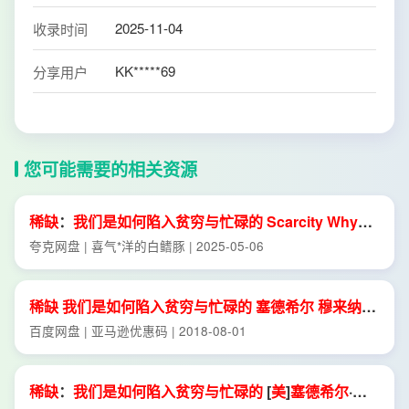
2025-11-04
收录时间
KK*****69
分享用户
您可能需要的相关资源
稀缺
：
我们
是
如何
陷入
贫穷
与
忙碌
的
Scarcity
Why
Having
Too
Little
Means
So
Much
([
美
]
塞
德
希尔
·
穆
夸克网盘 | 喜气*洋的白鳍豚 | 2025-05-06
来
纳
森
(
Sendhil
Mullainathan
)
etc.
) (Z Library).
epub
稀缺
我们
是
如何
陷入
贫穷
与
忙碌
的
塞
德
希尔
穆
来
纳
森
Sendhil
Mullainathan
埃尔
德
沙菲尔 Eldar Shafir 魏
百度网盘 | 亚马逊优惠码 | 2018-08-01
薇 龙志勇
稀缺
：
我们
是
如何
陷入
贫穷
与
忙碌
的
[
美
]
塞
德
希尔
·
穆