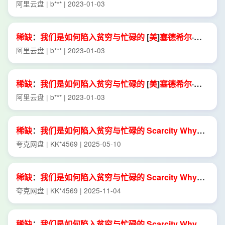
来
纳
森
.
epub
阿里云盘 | b*** | 2023-01-03
稀缺
：
我们
是
如何
陷入
贫穷
与
忙碌
的
[
美
]
塞
德
希尔
·
穆
来
纳
森
阿里云盘 | b*** | 2023-01-03
稀缺
：
我们
是
如何
陷入
贫穷
与
忙碌
的
[
美
]
塞
德
希尔
·
穆
来
纳
森
阿里云盘 | b*** | 2023-01-03
稀缺
：
我们
是
如何
陷入
贫穷
与
忙碌
的
Scarcity
Why
Having
Too
Little
Means
So
Much
([
美
]
塞
德
希尔
·
穆
夸克网盘 | KK*4569 | 2025-05-10
来
纳
森
(
Sendhil
Mullainathan
)
etc.
) (Z Library).
epub
稀缺
：
我们
是
如何
陷入
贫穷
与
忙碌
的
Scarcity
Why
Having
Too
Little
Means
So
Much
([
美
]
塞
德
希尔
·
穆
夸克网盘 | KK*4569 | 2025-11-04
来
纳
森
(
Sendhil
Mullainathan
)
etc.
) (Z Library).
epub
稀缺
：
我们
是
如何
陷入
贫穷
与
忙碌
的
Scarcity
Why