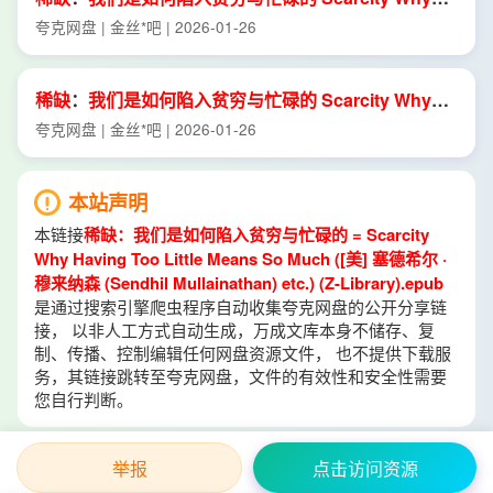
Having
Too
Little
Means
So
Much
([
美
]
塞
德
希尔
·
穆
夸克网盘 | 金丝*吧 | 2026-01-26
来
纳
森
稀缺
：
我们
是
如何
陷入
贫穷
与
忙碌
的
Scarcity
Why
Having
Too
Little
Means
So
Much
([
美
]
塞
德
希尔
·
穆
夸克网盘 | 金丝*吧 | 2026-01-26
来
纳
森
本站声明
本链接
稀缺：我们是如何陷入贫穷与忙碌的 = Scarcity
Why Having Too Little Means So Much ([美] 塞德希尔 ·
穆来纳森 (Sendhil Mullainathan) etc.) (Z-Library).epub
是通过搜索引擎爬虫程序自动收集夸克网盘的公开分享链
接， 以非人工方式自动生成，万成文库本身不储存、复
制、传播、控制编辑任何网盘资源文件， 也不提供下载服
务，其链接跳转至夸克网盘，文件的有效性和安全性需要
您自行判断。
举报
点击访问资源