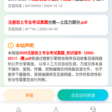
土
.
pdf
百度网盘 | 54134933 | 2024-10-12
注册
岩土
专业
考试
真
题
分类—土压力部分.
pdf
百度网盘 | Ar***an | 2020-04-30
本站声明
本链接
2025注册岩土专业考试真题_知识逐年（2002-
2011）-赠.pdf
是通过搜索引擎爬虫程序自动收集百度网盘
的公开分享链接， 以非人工方式自动生成，万成文库本身
不储存、复制、传播、控制编辑任何网盘资源文件， 也不
提供下载服务，其链接跳转至百度网盘，文件的有效性和
安全性需要您自行判断。
举报
点击访问资源