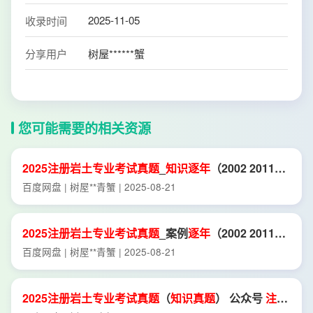
2025-11-05
收录时间
分享用户
树屋******蟹
您可能需要的相关资源
2025
注册
岩土
专业
考试
真
题
_
知识
逐年
（2002 2011）
赠
.
pdf
百度网盘 | 树屋**青蟹 | 2025-08-21
2025
注册
岩土
专业
考试
真
题
_案例
逐年
（2002 2011）
赠
.
pdf
百度网盘 | 树屋**青蟹 | 2025-08-21
2025
注册
岩土
专业
考试
真
题
（
知识
真
题
） 公众号
注册