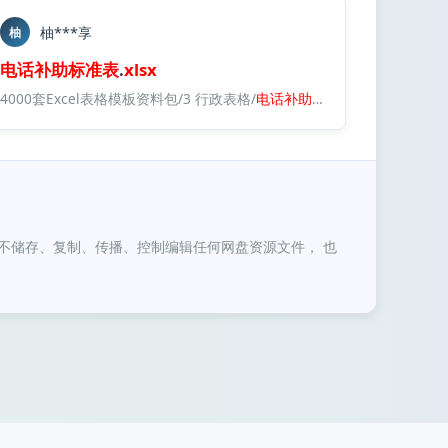
柚***享
柚
电话
补助
标准表
.
xlsx
4000套Excel表格模板资料包/3 行政表格/
电话
补助
标准表
.
xlsx
不储存、复制、传播、控制编辑任何网盘资源文件， 也