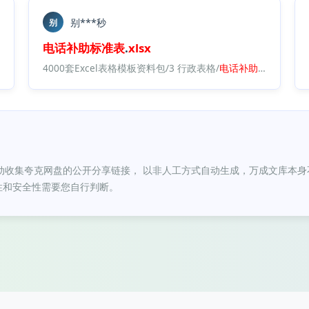
别***秒
别
电话
补助
标准表
.
xlsx
4000套Excel表格模板资料包/3 行政表格/
电话
补助
标准表
.
xlsx
电话
补助
标准表
.
xlsx
动收集夸克网盘的公开分享链接， 以非人工方式自动生成，万成文库本身
性和安全性需要您自行判断。