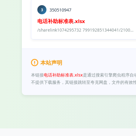
350510947
3
电话
补助
标准表
.
xlsx
/sharelink1074295732 799192851344041/2100个Excel表格模板合集/行政表格/
本站声明
本链接
电话补助标准表.xlsx
是通过搜索引擎爬虫程序自
不提供下载服务，其链接跳转至夸克网盘，文件的有效