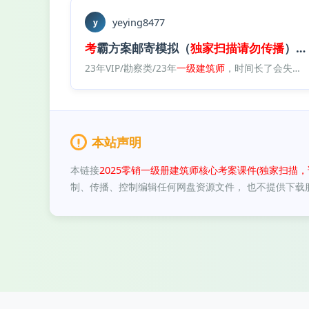
yeying8477
y
考
霸方案邮寄模拟（
独家
扫描
请勿
传播
）.
p
23年VIP/勘察类/23年
一级
建筑师
，时间长了会失效，加qq群：713629460/22年课程/22方案作图/KB（推荐）/模拟题
本站声明
本链接
2025零销一级册建筑师核心考案课件(独家扫描，请
制、传播、控制编辑任何网盘资源文件， 也不提供下载