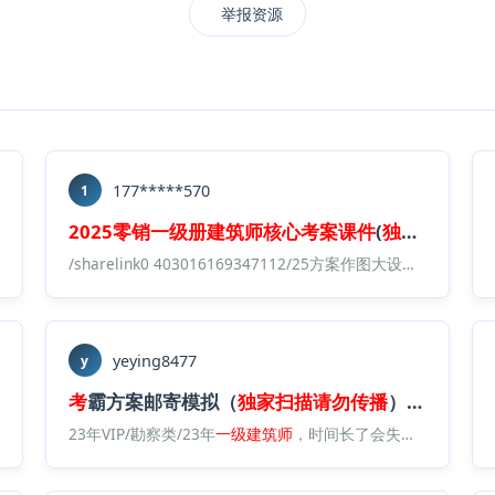
举报资源
177*****570
1
扫描
，
请勿
2025零
传播
).
销
pdf
一级
册
建筑师
核心
考
案
课件
(
独家
扫描
，
请
销
一级
册
建筑师
核心
考
案
课件
(
独家
扫描
，
请勿
传播
).
pdf
/sharelink0 403016169347112/25方案作图大设计vip/2025【LX】一注 方案作图/
yeying8477
y
传播
）.
pdf
考
霸方案邮寄模拟（
独家
扫描
请勿
传播
）.
pdf
考
霸方案/文本资料/2024KB方案课外练习题（
23年VIP/勘察类/23年
一级
建筑师
，时间长了会失效，加qq群：713629460/22年课程/22方案作图/KB（推荐）/模拟题
独家
扫描
，
请勿
传播
）