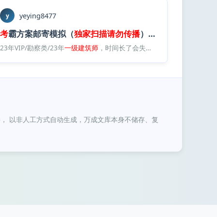
yeying8477
y
考
霸方案邮寄模拟（
独家
扫描
请勿
传播
）.
pdf
霸方案邮寄模拟（
23年VIP/勘察类/23年
独家
一级
扫描
建筑师
请勿
传播
，时间长了会失效，加qq群：713629460/22年课程/22方案作图/KB（推荐）/模拟题
）.
pdf
独家
/
考
霸方案邮
， 以非人工方式自动生成，万成文库本身不储存、复