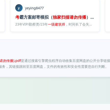
yeying8477
y
df
考
霸方案邮寄模拟（
独家
扫描
请勿
传播
）.
pdf
23年VIP/勘察类/23年
一级
建筑师
，时间长了会失效，加qq群：713629460/22年课程/22方案作图/KB（推荐）/模拟题
独家
/
考
勿传播).pdf
是通过搜索引擎爬虫程序自动收集百度网盘的公开分享链接
服务，其链接跳转至百度网盘，文件的有效性和安全性需要您自行判断。