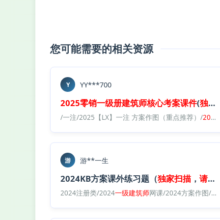
您可能需要的相关资源
YY***700
Y
2025零
销
一级
册
建筑师
核心
考
案
课件
(
独家
/一注/2025【LX】一注 方案作图（重点推荐）/
2025零
游**一生
游
2024KB方案课外练习题（
独家
扫描
，
请勿
2024注册类/2024
一级
建筑师
网课/2024方案作图/2024年