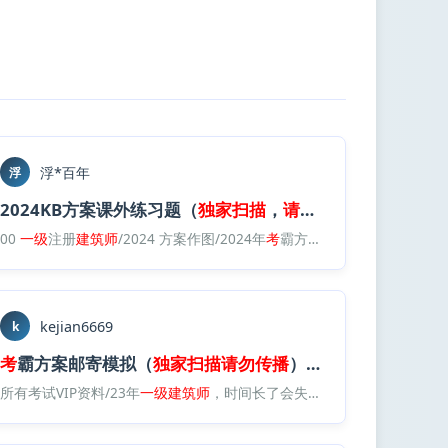
浮*百年
浮
勿
2024KB方案课外练习题（
传播
).
pdf
独家
扫描
，
请勿
传播
）.
pdf
00
一级
注册
建筑师
/2024 方案作图/2024年
2025零
销
一级
册
建筑师
核心
考
霸方案/文本资料/2024KB方案课外练习题（
考
案
课件
(
独家
扫描
，
请
kejian6669
k
考
霸方案邮寄模拟（
独家
扫描
请勿
传播
）.
pdf
.
所有考试VIP资料/23年
pdf
一级
建筑师
，时间长了会失效，加qq群：713629460/22年课程/22方案作图/KB（推荐）/模拟题
独家
/
考
霸方案邮