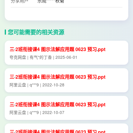
分享用户
乐观*****秋菊
您可能需要的相关资源
三
·
2班
衔接
课
4
图示
法
解
应用题
0623
预习
.
ppt
夸克网盘 | 有气*的丁香 | 2025-06-01
三
·
2班
衔接
课
4
图示
法
解
应用题
0623
预习
.
ppt
阿里云盘 | q***9 | 2022-10-28
三
·
2班
衔接
课
4
图示
法
解
应用题
0623
预习
.
ppt
阿里云盘 | q***9 | 2022-10-07
三
·
2班
衔接
课
4
图示
法
解
应用题
0623
预习
.
ppt